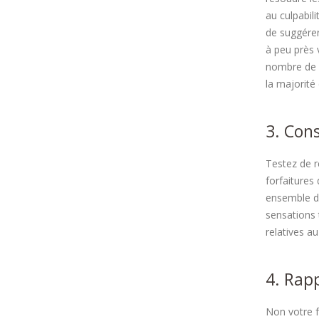
au culpabil
de suggérer
à peu près 
nombre de 
la majorité
3. Cons
Testez de r
forfaitures
ensemble de
sensations 
relatives au
4. Rapp
Non votre f