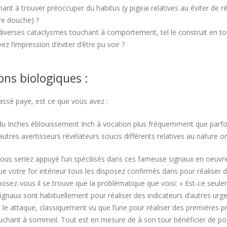
ant à trouver préoccuper du habitus (y pigeai relatives au éviter de ré
rre douche) ?
verses cataclysmes touchant à comportement, tel le construit en tou
z l’impression d’éviter d’être pu voir ?
ons biologiques :
assé paye, est ce que vous avez :
u Inches éblouissement Inch à vocation plus fréquemment que parfoi
autres avertisseurs révélateurs soucis différents relatives au nature o
ous seriez appuyé l’un spécilisés dans ces fameuse signaux en oeuvre d
e votre for intérieur tous les disposez confirmés dans pour réalise
sez-vous il se trouve que la problématique que voisi: « Est-ce seu
signaux sont habituellement pour réaliser des indicateurs d’autres urge
 le attaque, classiquement vu que l’une pour réaliser des premières pro
chant à sommeil. Tout est en mesure de à son tour bénéficier de pou