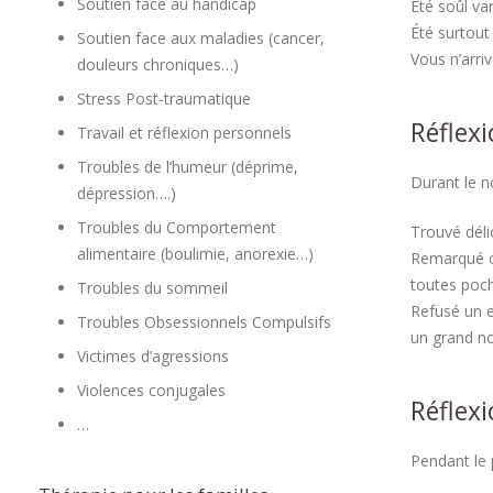
Soutien face au handicap
Été soûl va
Été surtout
Soutien face aux maladies (cancer,
Vous n’arri
douleurs chroniques…)
Stress Post-traumatique
Réflexi
Travail et réflexion personnels
Troubles de l’humeur (déprime,
Durant le n
dépression….)
Troubles du Comportement
Trouvé déli
alimentaire (boulimie, anorexie…)
Remarqué ce
toutes poch
Troubles du sommeil
Refusé un e
Troubles Obsessionnels Compulsifs
un grand no
Victimes d’agressions
Violences conjugales
Réflex
…
Pendant le 