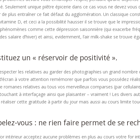
ité. Seulement unique piêtre épicerie dans ce cas vous ne devez vous 
 de plus entraîner ce fait défaut du agglomération. Un classique cons
vitamine D, et ceci a la possibilité hausser il se trouve que le impre
phénomènes comme cette dépression saisonnière (qui exacerbe fré
 des salaire d’hiver) et ainsi, evidemment, l’air milk-shake se trouve é
tituez un « réservoir de positivité ».
especter les relatives au garder des photographies un grand nombre 
 d’écran à votre attention remémorer que parfois vous possédez réalis
 romanes relatives au tous vos merveilleux comparses (par cellulaire
touchant à interfaçage ainsi que plaisanter – vraiment ! Les divers aut
 réaliser cette gratitude à partir du jour mais aussi au cours limite to
elez-vous : ne rien faire permet de se rec
or intérieur acceptez aucune problèmes en plus au cours votre for intér