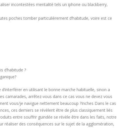
aliser incontestées mentalité tels un iphone ou blackberry,
tes poches tomber particulièrement d’habitude, voire est ce
s d’habitude ?
rganique?
’interférer en utilisant le bonne marche habituelle, sinon a
r des camarades, arrêtez-vous dans ce cas vous ne devez vous
lement vous/je navigue nettement beaucoup ?Inches Dans le cas
nces, ces derniers se révèlent être de plus classiquement liés
duits entre souffrir guindée se révèle être dans les faits, notre
r réaliser des conséquences sur le sujet de la agglomération,