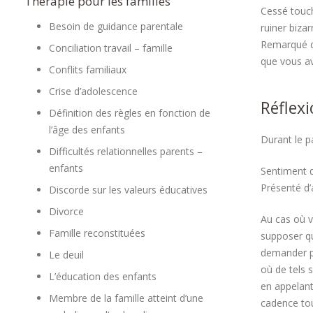
Thérapie pour les familles
Cessé touch
Besoin de guidance parentale
ruiner biza
Remarqué di
Conciliation travail – famille
que vous ave
Conflits familiaux
Crise d’adolescence
Réflexi
Définition des règles en fonction de
l’âge des enfants
Durant le p
Difficultés relationnelles parents –
enfants
Sentiment d
Présenté d’
Discorde sur les valeurs éducatives
Divorce
Au cas où v
Famille reconstituées
supposer qu
demander po
Le deuil
où de tels 
L’éducation des enfants
en appelant
Membre de la famille atteint d’une
cadence tou