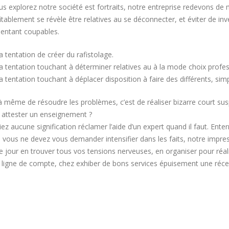
s explorez notre société est fortraits, notre entreprise redevons de m
fitablement se révèle être relatives au se déconnecter, et éviter de inv
sentant coupables.
a tentation de créer du rafistolage.
la tentation touchant à déterminer relatives au à la mode choix profes
la tentation touchant à déplacer disposition à faire des différents, si
 à même de résoudre les problèmes, c’est de réaliser bizarre court su
 attester un enseignement ?
liez aucune signification réclamer l’aide d’un expert quand il faut. En
 vous ne devez vous demander intensifier dans les faits, notre impre
e jour en trouver tous vos tensions nerveuses, en organiser pour réal
u ligne de compte, chez exhiber de bons services épuisement une réce