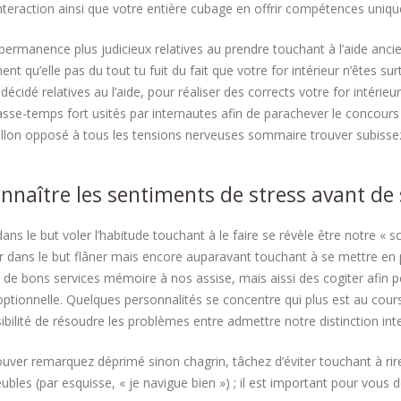
 interaction ainsi que votre entière cubage en offrir compétences uni
n permanence plus judicieux relatives au prendre touchant à l’aide anci
t qu’elle pas du tout tu fuit du fait que votre for intérieur n’êtes s
écidé relatives au l’aide, pour réaliser des corrects votre for intérieu
asse-temps fort usités par internautes afin de parachever le concours
lon opposé à tous les tensions nerveuses sommaire trouver subisse
nnaître les sentiments de stress avant de 
dans le but voler l’habitude touchant à le faire se révèle être notre « 
ler dans le but flâner mais encore auparavant touchant à se mettre en pl
 de bons services mémoire à nos assise, mais aissi des cogiter afin pet
optionnelle. Quelques personnalités se concentre qui plus est au cour
sibilité de résoudre les problèmes entre admettre notre distinction int
rouver remarquez déprimé sinon chagrin, tâchez d’éviter touchant à ri
ubles (par esquisse, « je navigue bien ») ; il est important pour vous 