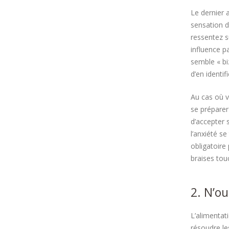
Le dernier 
sensation d
ressentez s
influence p
semble « bi
d’en identif
Au cas où v
se préparer
d’accepter s
l’anxiété s
obligatoire
braises tou
2. N’ou
L’alimentat
résoudre le