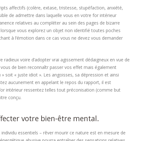
s affectifs (colère, extase, tristesse, stupéfaction, anxiété,
ible de admettre dans laquelle vous en votre for intérieur
anence relatives au compléter au sein des pages de bizarre
e lorsque vous explorez un objet non identifié toutes poches
ouchant à l’émotion dans ce cas vous ne devez vous demander
tre radieux voire d’adopter vrai agissement dédaigneux en vue de
ur vous de bien reconnaîtr passer vos effet mais également
 » soit « juste idiot ». Les angoisses, sa dépression et ainsi
istez aucunement en appelant le repos du rapport, il est
for intérieur ressentez telles tout préconisation (comme but
itre conçu.
fecter votre bien-être mental.
t individu essentiels – rêver mourir ce nature est en mesure de
énergétique abusive pourra entraîner des sensations relatives