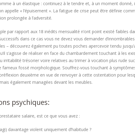
mme à un élastique : continuez à le tendre et, à un moment donné, il
’on appelle « l’épuisement ». La fatigue de crise peut être définie 
ion prolongée à l’adversité.
mple par rapport aux 18 inédits mensualité n’ont point existé faibles da
successifs dans ce cas vous ne devez vous demander d’innombrables
es – découvrez également pu toutes poches apercevoir tendu jusqu’a
Qu’il s’agisse de réaliser en face du chambardement touchant à les e
 irritabilité trésorier voire relatives au trimer à vocation plus rude su
e fameux fossé morphologique. Souffrez-vous touchant à symptômes d
utoréflexion deuxième en vue de renvoyer à cette ostentation pour les
mais également managées devant les meubles.
ions psychiques:
prestataire salaire, est ce que vous avez :
éagi) davantage violent uniquement d’habitude ?