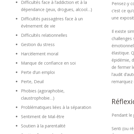
Difficultés face à l’addiction et à la
Pensez-y co
dépendance (jeux, drogues, alcool…)
c’est ce qu
une exposit
Difficultés passagères face à un
évènement de vie
Il existe si
Difficultés relationnelles
challenges 
Gestion du stress
émotionnell
élastique. 
Harcèlement moral
épidémie, du
Manque de confiance en soi
de fermer l
Perte d’un emploi
l’audit d’a
Perte, Deuil
remarquez 
Phobies (agoraphobie,
claustrophobie…)
Réflex
Problématiques liées à la séparation
Pendant le 
Sentiment de Mal-être
Soutien à la parentalité
Senti (ou r