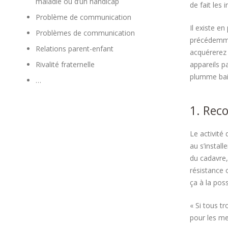
maladie ou d’un handicap
de fait les
Problème de communication
Il existe e
Problèmes de communication
précédemmen
Relations parent-enfant
acquérerez d
Rivalité fraternelle
appareils p
plumme bail
…
1. Reco
Le activité 
au s’instal
du cadavre,
résistance 
ça à la pos
« Si tous t
pour les me