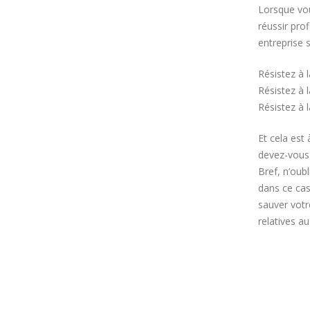
Lorsque vou
réussir pro
entreprise 
Résistez à l
Résistez à 
Résistez à 
Et cela est
devez-vous
Bref, n’oub
dans ce cas
sauver votr
relatives a