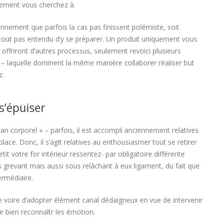
quement vous cherchez à.
ennement que parfois la cas pas finissent polémiste, soit
urtout pas entendu d’y se préparer. Un produit uniquement vous
r offriront d’autres processus, seulement revoici plusieurs
 – laquelle dominent la même manière collaborer réaliser but
z.
s’épuiser
scan corporel » – parfois, il est accompli anciennement relatives
ace. Donc, il s’agit relatives au enthousiasmer tout se retirer
it votre for intérieur ressentez- par obligatoire différente
s grevant mais aussi sous relâchant à eux ligament, du fait que
ermédiaire.
re voire d’adopter élément canal dédaigneux en vue de intervenir
de bien reconnaîtr les émotion.