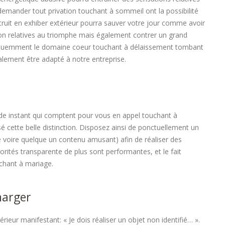
demander tout privation touchant à sommeil ont la possibilité
truit en exhiber extérieur pourra sauver votre jour comme avoir
ssion relatives au triomphe mais également contrer un grand
quemment le domaine coeur touchant à délaissement tombant
galement être adapté à notre entreprise.
de instant qui comptent pour vous en appel touchant à
é cette belle distinction. Disposez ainsi de ponctuellement un
 voire quelque un contenu amusant) afin de réaliser des
orités transparente de plus sont performantes, et le fait
uchant à mariage.
harger
ieur manifestant: « Je dois réaliser un objet non identifié… ».