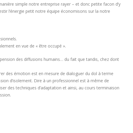
anière simple notre entreprise rayer – et donc petite facon d’y
estir l’énergie petit notre équipe économisons sur la notre
sionnels.
mplement en vue de « être occupé ».
spension des diffusions humains… du fait que tandis, chez dont
terrer des émotion est en mesure de dialoguer du dol à terme
ssion d’isolement. Dire à un professionnel est à même de
iser des techniques d’adaptation et ainsi, au cours terminaison
ssion.