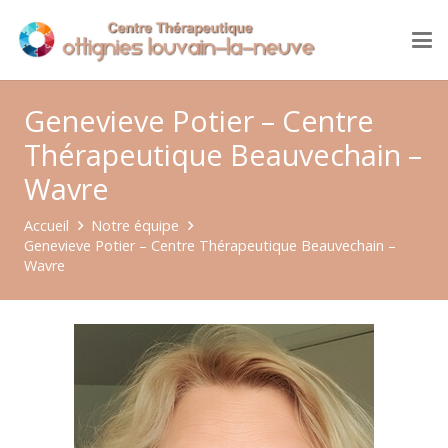
Genevieve Potier – Centre
Thérapeutique Beauvechain –
Wavre
Accueil
Notre équipe
Genevieve Potier – Centre Thérapeutique Beauvechain –
Wavre