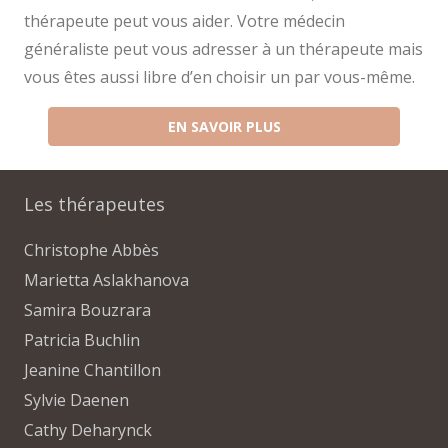
thérapeute peut vous aider. Votre médecin
généraliste peut vous adresser à un thérapeute mais
vous êtes aussi libre d’en choisir un par vous-même.
EN SAVOIR PLUS
Les thérapeutes
Christophe Abbès
Marietta Aslakhanova
Samira Bouzrara
Patricia Buchlin
Jeanine Chantillon
Sylvie Daenen
Cathy Deharynck