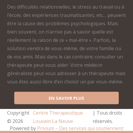
Des difficultés relationnelles, le stress au travail ou à
l’école, des expériences traumatisantes, etc… peuvent
être la cause des problèmes psychologiques. Mais
bien souvent, on n’arrive pas à savoir quelle est
réellement la raison de ce « mal-être ». Parfois, la
solution viendra de vous-même, de votre famille ou
de vos amis. Mais dans le cas contraire; consulter un
thérapeute peut vous aider. Votre médecin
généraliste peut vous adresser à un thérapeute mais
vous êtes aussi libre d’en choisir un par vous-même.
EN SAVOIR PLUS
Copyright
Centre Therapeutique
| Tous droits
© 2026
Louvain La Neuve
réservés.
Powered by
Privium – Des services qui soutiennent