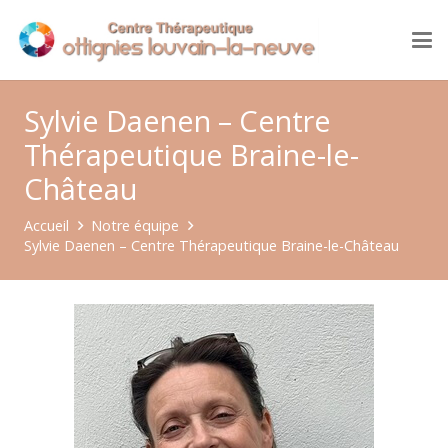
Sylvie Daenen – Centre
Thérapeutique Braine-le-
Château
Accueil
Notre équipe
Sylvie Daenen – Centre Thérapeutique Braine-le-Château