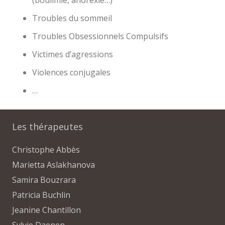
Troubles du sommeil
Troubles Obsessionnels Compulsifs
Victimes d’agressions
Violences conjugales
…
Les thérapeutes
Christophe Abbès
Marietta Aslakhanova
Samira Bouzrara
Patricia Buchlin
Jeanine Chantillon
Sylvie Daenen