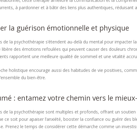
 relationnel, cette thérapie améliore la communication et la compréhe
urrents, à pardonner et à bâtir des liens plus authentiques, réduisant a
ser la guérison émotionnelle et physique
ts de la psychothérapie s’étendent au-delà du mental pour impacter la
le libère des émotions refoulées qui peuvent causer des douleurs chro
ients rapportent une meilleure qualité de sommeil et une vitalité accr
che holistique encourage aussi des habitudes de vie positives, comme 
l’ensemble du bien-être.
umé : entamez votre chemin vers le mieux
ts de la psychothérapie sont multiples et profonds, offrant un soutien
ue ce soit pour apaiser l’anxiété, booster la confiance ou guérir des b
e. Prenez le temps de considérer cette démarche comme un investis