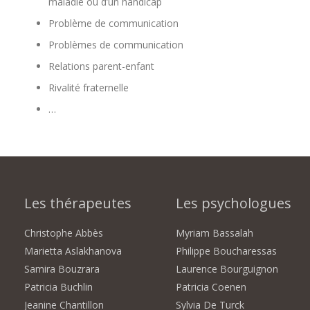
maladie ou d’un handicap
Problème de communication
Problèmes de communication
Relations parent-enfant
Rivalité fraternelle
…
Les thérapeutes
Les psychologues
Christophe Abbès
Myriam Bassalah
Marietta Aslakhanova
Philippe Boucharessas
Samira Bouzrara
Laurence Bourguignon
Patricia Buchlin
Patricia Coenen
Jeanine Chantillon
Sylvia De Turck