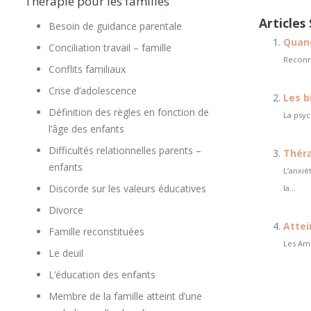
Thérapie pour les familles
Articles 
Besoin de guidance parentale
Quand
Conciliation travail – famille
Reconna
Conflits familiaux
Crise d’adolescence
Les b
Définition des règles en fonction de
La psyc
l’âge des enfants
Difficultés relationnelles parents –
Théra
enfants
L’anxié
Discorde sur les valeurs éducatives
la...
Divorce
Attei
Famille reconstituées
Les Amé
Le deuil
L’éducation des enfants
Membre de la famille atteint d’une