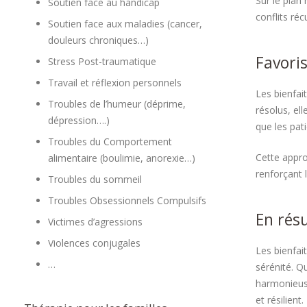
Sur le plan
Soutien face au handicap
conflits réc
Soutien face aux maladies (cancer,
douleurs chroniques…)
Favori
Stress Post-traumatique
Travail et réflexion personnels
Les bienfai
Troubles de l’humeur (déprime,
résolus, el
dépression….)
que les pat
Troubles du Comportement
Cette appro
alimentaire (boulimie, anorexie…)
renforçant 
Troubles du sommeil
Troubles Obsessionnels Compulsifs
En rés
Victimes d’agressions
Violences conjugales
Les bienfai
…
sérénité. Q
harmonieus
et résilient.