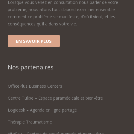
Lorsque vous venez en consultation nous parler de votre
problème, nous allons tout d’abord examiner ensemble
comment ce problème se manifeste, d’où il vient, et les
conséquences qu’il a dans votre vie.
EN SAVOIR PLUS
Nos partenaires
OfficePlus Business Centers
Centre Tulipe – Espace paramédicale et bien-être
Logidesk – Agenda en ligne partagé
Thérapie Traumatisme
VitaPsy – Centres de santé mentale et mieux-être