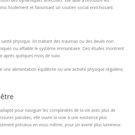
nsion des dynamiques affectives. Elle aide à résoudre les
insi l’isolement et favorisant un soutien social enrichissant.
 santé physique. En traitant des traumas ou des deuils non
niques ou affaiblir le système immunitaire. Des études montrent
ue après quelques mois de suivi.
une alimentation équilibrée ou une activité physique régulière,
-être
 adapté pour naviguer les complexités de la vie avec plus de
lessures passées, elle ouvre la voie à une existence plus
sement précieux en vous-même, pour un avenir plus lumineux