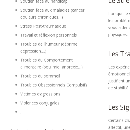
Le Str
Soutien face au handicap
Soutien face aux maladies (cancer,
Lorsque le 
douleurs chroniques…)
les problèm
Stress Post-traumatique
vous aider 
physiques.
Travail et réflexion personnels
Troubles de l’humeur (déprime,
dépression….)
Les Tr
Troubles du Comportement
alimentaire (boulimie, anorexie…)
Les expérie
émotionnell
Troubles du sommeil
justifient 
Troubles Obsessionnels Compulsifs
de stabilité.
Victimes d’agressions
Violences conjugales
Les Si
…
Certains ch
affectif, u