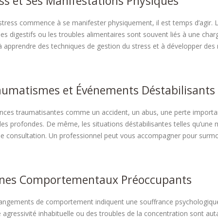
ess et Ses Manifestations Physiques
stress commence à se manifester physiquement, il est temps d’agir. Le
es digestifs ou les troubles alimentaires sont souvent liés à une ch
à apprendre des techniques de gestion du stress et à développer de
aumatismes et Événements Déstabilisants
nces traumatisantes comme un accident, un abus, une perte importa
es profondes. De même, les situations déstabilisantes telles qu’une m
une consultation. Un professionnel peut vous accompagner pour surmo
gnes Comportementaux Préoccupants
angements de comportement indiquent une souffrance psychologique. L’i
ne agressivité inhabituelle ou des troubles de la concentration sont a