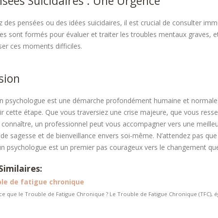
nsées Suicidaires : Une Urgence
z des pensées ou des idées suicidaires, il est crucial de consulter i
s sont formés pour évaluer et traiter les troubles mentaux graves, et i
ser ces moments difficiles.
sion
n psychologue est une démarche profondément humaine et normale. Il 
ir cette étape. Que vous traversiez une crise majeure, que vous ress
connaître, un professionnel peut vous accompagner vers une meilleure
 de sagesse et de bienveillance envers soi-même. N’attendez pas que 
n psychologue est un premier pas courageux vers le changement que
Similaires:
le de fatigue chronique
ce que le Trouble de Fatigue Chronique ? Le Trouble de Fatigue Chronique (TFC),