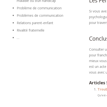
Les Pe
maladie ou d’un handicap
Problème de communication
Si vous ave
Problèmes de communication
psychologue
pour traver
Relations parent-enfant
Rivalité fraternelle
Conclu
…
Consulter u
pour franch
mieux vous 
est un acte
vous avec u
Articles 
Troub
Qu’est-