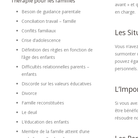
Thérapie pour les familles
avant » et 
Besoin de guidance parentale
en charge.
Conciliation travail – famille
Les Sit
Conflits familiaux
Crise d’adolescence
Vous n’avez
Définition des règles en fonction de
surmonter u
l’âge des enfants
pouvez égal
Difficultés relationnelles parents –
personnels.
enfants
Discorde sur les valeurs éducatives
L’Impor
Divorce
Famille reconstituées
Si vous ave
être bénéfi
Le deuil
résoudre no
L’éducation des enfants
Membre de la famille atteint d’une