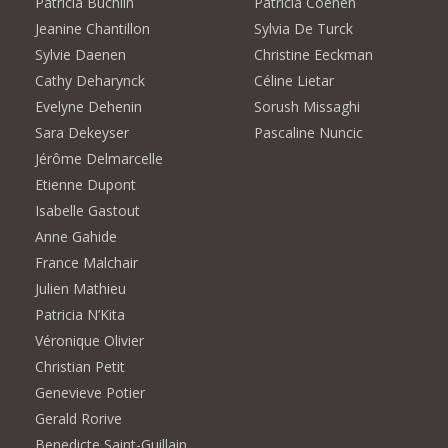
Patricia Buchlin
Patricia Coenen
Jeanine Chantillon
Sylvia De Turck
Sylvie Daenen
Christine Eeckman
Cathy Deharynck
Céline Lietar
Evelyne Dehenin
Sorush Missaghi
Sara Dekeyser
Pascaline Nuncic
Jérôme Delmarcelle
Etienne Dupont
Isabelle Gastout
Anne Gahide
France Malchair
Julien Mathieu
Patricia N’Kita
Véronique Olivier
Christian Petit
Genevieve Potier
Gerald Rorive
Benedicte Saint-Guillain