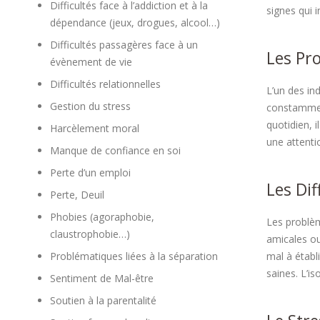
Difficultés face à l’addiction et à la
signes qui 
dépendance (jeux, drogues, alcool…)
Difficultés passagères face à un
Les Pr
évènement de vie
Difficultés relationnelles
L’un des in
Gestion du stress
constamment
quotidien, 
Harcèlement moral
une attentio
Manque de confiance en soi
Perte d’un emploi
Les Dif
Perte, Deuil
Phobies (agoraphobie,
Les problèm
claustrophobie…)
amicales ou
Problématiques liées à la séparation
mal à établ
saines. L’i
Sentiment de Mal-être
Soutien à la parentalité