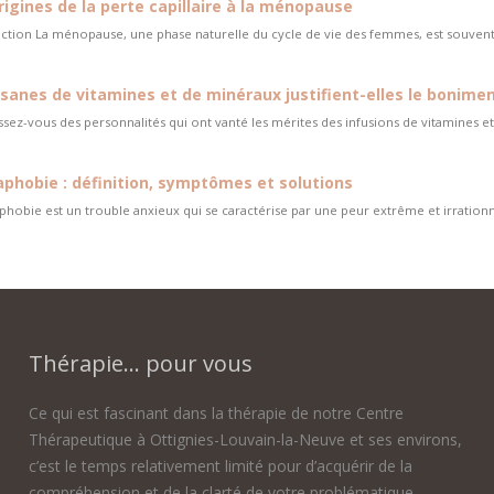
rigines de la perte capillaire à la ménopause
ction La ménopause, une phase naturelle du cycle de vie des femmes, est souvent
isanes de vitamines et de minéraux justifient-elles le bonime
sez-vous des personnalités qui ont vanté les mérites des infusions de vitamines et 
phobie : définition, symptômes et solutions
phobie est un trouble anxieux qui se caractérise par une peur extrême et irrationnel
Thérapie... pour vous
Ce qui est fascinant dans la thérapie de notre Centre
Thérapeutique à Ottignies-Louvain-la-Neuve et ses environs,
c’est le temps relativement limité pour d’acquérir de la
compréhension et de la clarté de votre problématique.