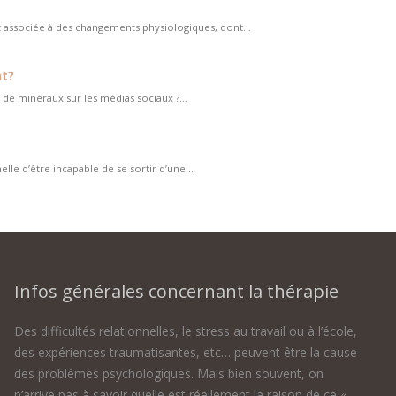
 associée à des changements physiologiques, dont...
nt?
de minéraux sur les médias sociaux ?...
le d’être incapable de se sortir d’une...
Infos générales concernant la thérapie
Des difficultés relationnelles, le stress au travail ou à l’école,
des expériences traumatisantes, etc… peuvent être la cause
des problèmes psychologiques. Mais bien souvent, on
n’arrive pas à savoir quelle est réellement la raison de ce «