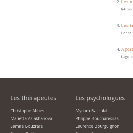
Les o
Introdu
Les t
Connais
Agora
L’agora
Les thérapeutes
Les psychologues
Christophe Abbès
Myriam Bassalah
Marietta Aslakhanova
Philippe Boucharessas
Samira Bouzrara
Laurence Bourguignon